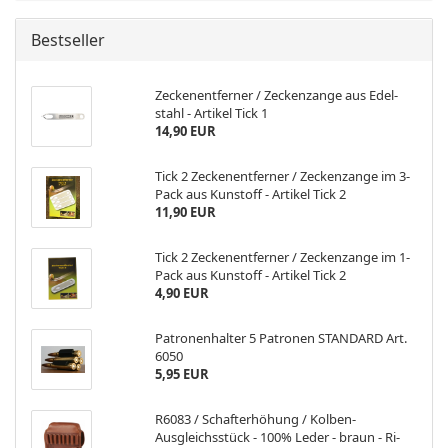
Bestseller
Ze­cken­ent­fer­ner / Ze­cken­zan­ge aus Edel­
stahl - Ar­ti­kel Tick 1
14,90 EUR
Tick 2 Ze­cken­ent­fer­ner / Ze­cken­zan­ge im 3-​
Pack aus Kunst­off - Ar­ti­kel Tick 2
11,90 EUR
Tick 2 Ze­cken­ent­fer­ner / Ze­cken­zan­ge im 1-​
Pack aus Kunst­off - Ar­ti­kel Tick 2
4,90 EUR
Pa­tro­nen­hal­ter 5 Pa­tro­nen STAN­DARD Art.
6050
5,95 EUR
R6083 / Schaft­er­hö­hung / Kolben-​
Ausgleichsstück - 100% Leder - braun - Ri­